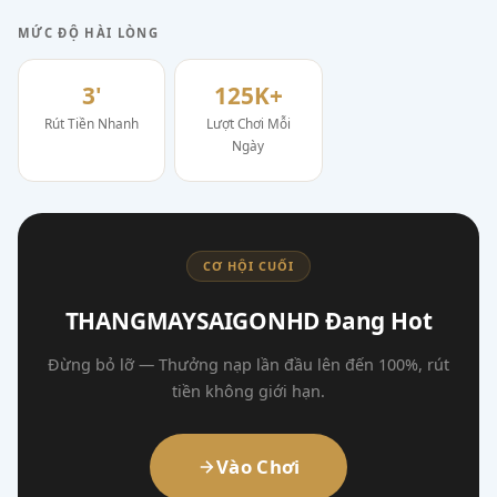
MỨC ĐỘ HÀI LÒNG
3'
125K+
Rút Tiền Nhanh
Lượt Chơi Mỗi
Ngày
CƠ HỘI CUỐI
THANGMAYSAIGONHD Đang Hot
Đừng bỏ lỡ — Thưởng nạp lần đầu lên đến 100%, rút
tiền không giới hạn.
Vào Chơi