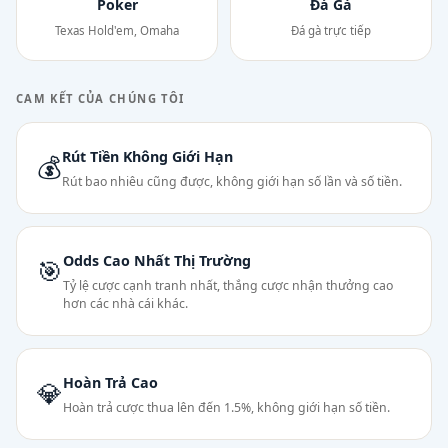
Poker
Đá Gà
Texas Hold'em, Omaha
Đá gà trực tiếp
CAM KẾT CỦA CHÚNG TÔI
Rút Tiền Không Giới Hạn
💰
Rút bao nhiêu cũng được, không giới hạn số lần và số tiền.
Odds Cao Nhất Thị Trường
🎯
Tỷ lệ cược cạnh tranh nhất, thắng cược nhận thưởng cao
hơn các nhà cái khác.
Hoàn Trả Cao
💎
Hoàn trả cược thua lên đến 1.5%, không giới hạn số tiền.