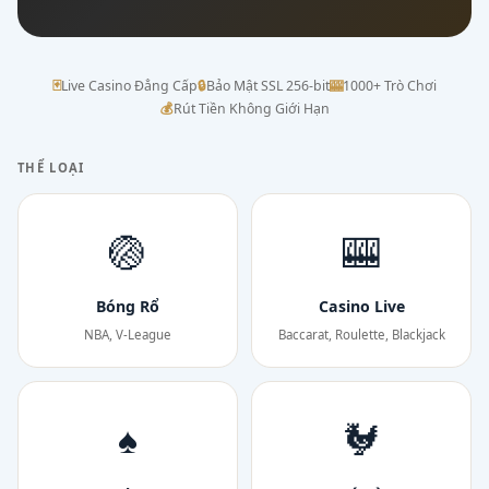
🃏
Live Casino Đẳng Cấp
🔒
Bảo Mật SSL 256-bit
🎰
1000+ Trò Chơi
💰
Rút Tiền Không Giới Hạn
THỂ LOẠI
🏐
🎰
Bóng Rổ
Casino Live
NBA, V-League
Baccarat, Roulette, Blackjack
♠
🐓