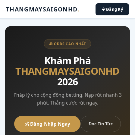
THANGMAYSAIGONHD
.
Đăng Ký
🎁 ODDS CAO NHẤT
Khám Phá
THANGMAYSAIGONHD
2026
Pháp lý cho cộng đồng betting. Nạp rút nhanh 3
phút. Thắng cược rút ngay.
💰 Đăng Nhập Ngay
Đọc Tin Tức