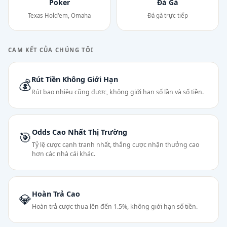
Poker
Đá Gà
Texas Hold'em, Omaha
Đá gà trực tiếp
CAM KẾT CỦA CHÚNG TÔI
Rút Tiền Không Giới Hạn
💰
Rút bao nhiêu cũng được, không giới hạn số lần và số tiền.
Odds Cao Nhất Thị Trường
🎯
Tỷ lệ cược cạnh tranh nhất, thắng cược nhận thưởng cao
hơn các nhà cái khác.
Hoàn Trả Cao
💎
Hoàn trả cược thua lên đến 1.5%, không giới hạn số tiền.