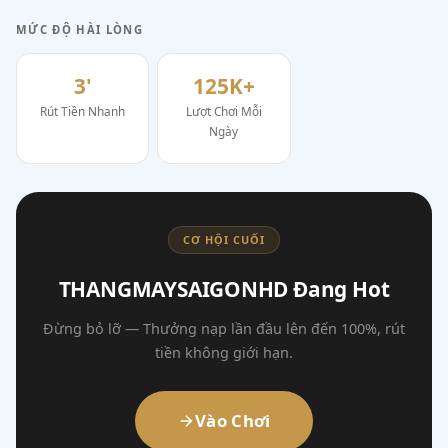
MỨC ĐỘ HÀI LÒNG
3'
125K+
Rút Tiền Nhanh
Lượt Chơi Mỗi
Ngày
CƠ HỘI CUỐI
THANGMAYSAIGONHD Đang Hot
Đừng bỏ lỡ — Thưởng nạp lần đầu lên đến 100%, rút
tiền không giới hạn.
Vào Chơi