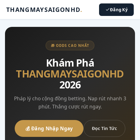
THANGMAYSAIGONHD
.
Đăng Ký
🎁 ODDS CAO NHẤT
Khám Phá
THANGMAYSAIGONHD
2026
Pháp lý cho cộng đồng betting. Nạp rút nhanh 3
phút. Thắng cược rút ngay.
💰 Đăng Nhập Ngay
Đọc Tin Tức