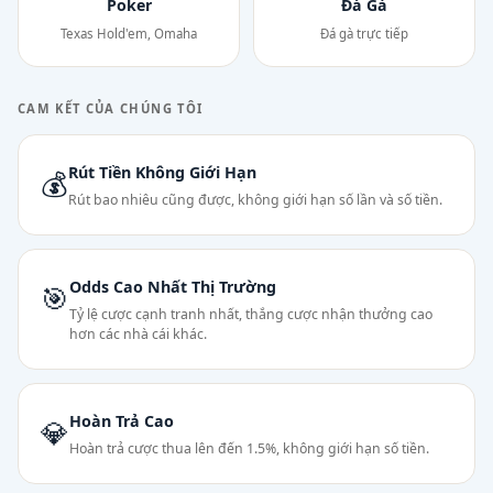
Poker
Đá Gà
Texas Hold'em, Omaha
Đá gà trực tiếp
CAM KẾT CỦA CHÚNG TÔI
Rút Tiền Không Giới Hạn
💰
Rút bao nhiêu cũng được, không giới hạn số lần và số tiền.
Odds Cao Nhất Thị Trường
🎯
Tỷ lệ cược cạnh tranh nhất, thắng cược nhận thưởng cao
hơn các nhà cái khác.
Hoàn Trả Cao
💎
Hoàn trả cược thua lên đến 1.5%, không giới hạn số tiền.