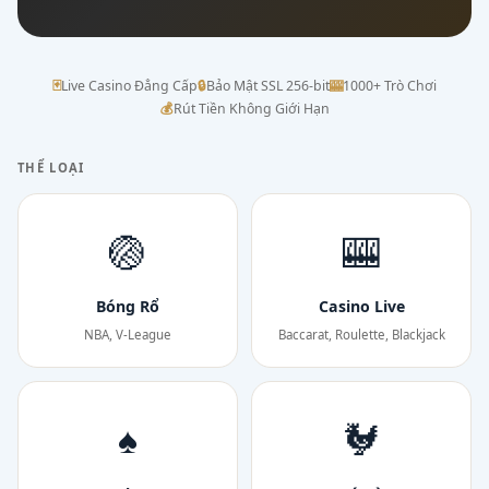
🃏
Live Casino Đẳng Cấp
🔒
Bảo Mật SSL 256-bit
🎰
1000+ Trò Chơi
💰
Rút Tiền Không Giới Hạn
THỂ LOẠI
🏐
🎰
Bóng Rổ
Casino Live
NBA, V-League
Baccarat, Roulette, Blackjack
♠
🐓