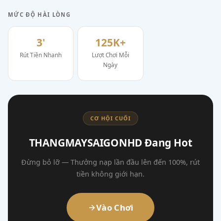
MỨC ĐỘ HÀI LÒNG
3'
125K+
Rút Tiền Nhanh
Lượt Chơi Mỗi
Ngày
CƠ HỘI CUỐI
THANGMAYSAIGONHD Đang Hot
Đừng bỏ lỡ — Thưởng nạp lần đầu lên đến 100%, rút
tiền không giới hạn.
Vào Chơi