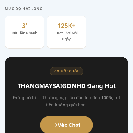
MỨC ĐỘ HÀI LÒNG
3'
125K+
Rút Tiền Nhanh
Lượt Chơi Mỗi
Ngày
CƠ HỘI CUỐI
THANGMAYSAIGONHD Đang Hot
Đừng bỏ lỡ — Thưởng nạp lần đầu lên đến 100%, rút
tiền không giới hạn.
Vào Chơi