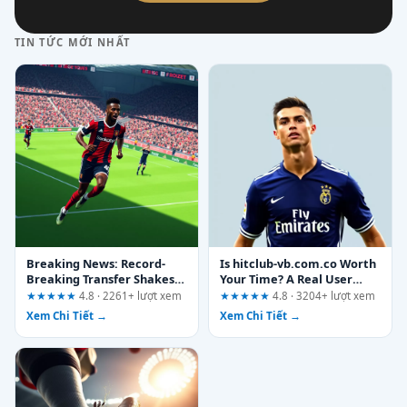
TIN TỨC MỚI NHẤT
Breaking News: Record-
Is hitclub-vb.com.co Worth
Breaking Transfer Shakes
Your Time? A Real User
European Football – A
Journey Review
★★★★★
4.8 · 2261+ lượt xem
★★★★★
4.8 · 3204+ lượt xem
Reality Check
Xem Chi Tiết →
Xem Chi Tiết →