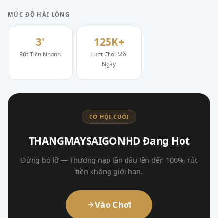
MỨC ĐỘ HÀI LÒNG
3'
125K+
Rút Tiền Nhanh
Lượt Chơi Mỗi
Ngày
CƠ HỘI CUỐI
THANGMAYSAIGONHD Đang Hot
Đừng bỏ lỡ — Thưởng nạp lần đầu lên đến 100%, rút
tiền không giới hạn.
Vào Chơi