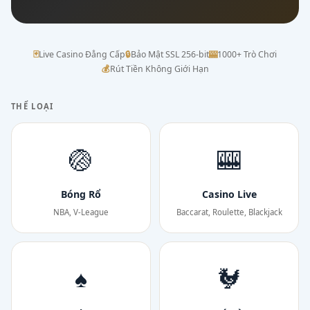
🃏
Live Casino Đẳng Cấp
🔒
Bảo Mật SSL 256-bit
🎰
1000+ Trò Chơi
💰
Rút Tiền Không Giới Hạn
THỂ LOẠI
🏐
🎰
Bóng Rổ
Casino Live
NBA, V-League
Baccarat, Roulette, Blackjack
♠
🐓