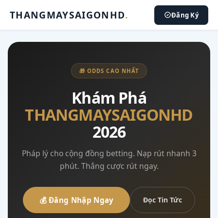
THANGMAYSAIGONHD
.
Đăng Ký
🎁 ODDS CAO NHẤT
Khám Phá
THANGMAYSAIGONHD
2026
Pháp lý cho cộng đồng betting. Nạp rút nhanh 3
phút. Thắng cược rút ngay.
💰 Đăng Nhập Ngay
Đọc Tin Tức