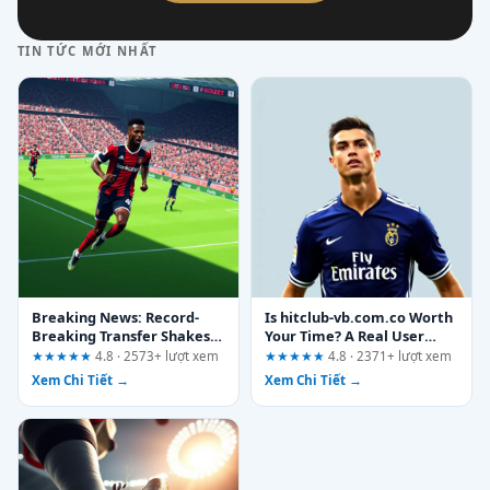
TIN TỨC MỚI NHẤT
Breaking News: Record-
Is hitclub-vb.com.co Worth
Breaking Transfer Shakes
Your Time? A Real User
European Football – A
Journey Review
★★★★★
4.8 · 2573+ lượt xem
★★★★★
4.8 · 2371+ lượt xem
Reality Check
Xem Chi Tiết →
Xem Chi Tiết →