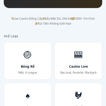
🃏
Live Casino Đẳng Cấp
🔒
Bảo Mật SSL 256-bit
🎰
1000+ Trò Chơi
💰
Rút Tiền Không Giới Hạn
THỂ LOẠI
🏐
🎰
Bóng Rổ
Casino Live
NBA, V-League
Baccarat, Roulette, Blackjack
♠
🐓