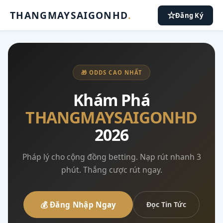
THANGMAYSAIGONHD
.
Đăng Ký
🎁 ODDS CAO NHẤT
Khám Phá
THANGMAYSAIGONHD
2026
Pháp lý cho cộng đồng betting. Nạp rút nhanh 3
phút. Thắng cược rút ngay.
💰 Đăng Nhập Ngay
Đọc Tin Tức