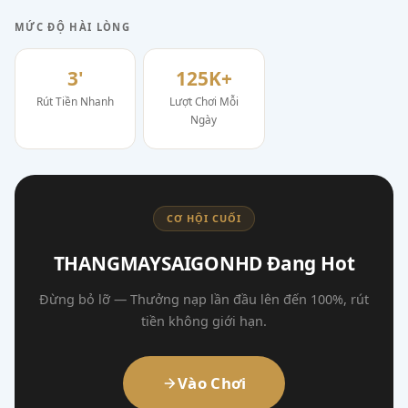
MỨC ĐỘ HÀI LÒNG
3'
125K+
Rút Tiền Nhanh
Lượt Chơi Mỗi
Ngày
CƠ HỘI CUỐI
THANGMAYSAIGONHD Đang Hot
Đừng bỏ lỡ — Thưởng nạp lần đầu lên đến 100%, rút
tiền không giới hạn.
Vào Chơi