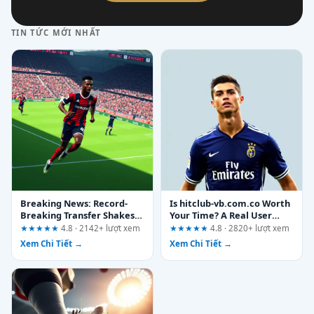
TIN TỨC MỚI NHẤT
Breaking News: Record-
Is hitclub-vb.com.co Worth
Breaking Transfer Shakes
Your Time? A Real User
European Football – A
Journey Review
★★★★★
4.8 · 2142+ lượt xem
★★★★★
4.8 · 2820+ lượt xem
Reality Check
Xem Chi Tiết →
Xem Chi Tiết →