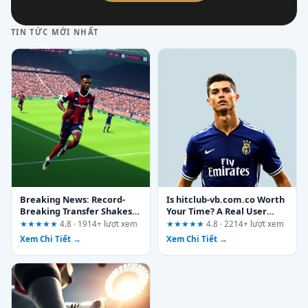
TIN TỨC MỚI NHẤT
Breaking News: Record-
Is hitclub-vb.com.co Worth
Breaking Transfer Shakes
Your Time? A Real User
European Football – A
Journey Review
★★★★★
4.8 · 1914+ lượt xem
★★★★★
4.8 · 2214+ lượt xem
Reality Check
Xem Chi Tiết →
Xem Chi Tiết →