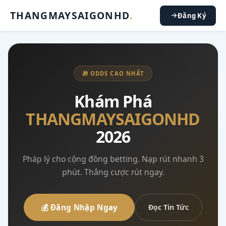
THANGMAYSAIGONHD
.
Đăng Ký
🎁 ODDS CAO NHẤT
Khám Phá
THANGMAYSAIGONHD
2026
Pháp lý cho cộng đồng betting. Nạp rút nhanh 3
phút. Thắng cược rút ngay.
💰 Đăng Nhập Ngay
Đọc Tin Tức