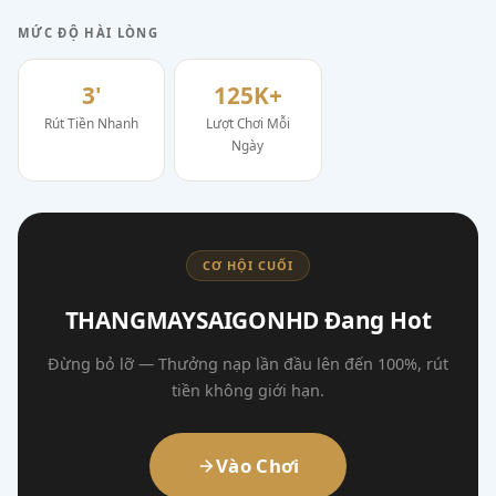
MỨC ĐỘ HÀI LÒNG
3'
125K+
Rút Tiền Nhanh
Lượt Chơi Mỗi
Ngày
CƠ HỘI CUỐI
THANGMAYSAIGONHD Đang Hot
Đừng bỏ lỡ — Thưởng nạp lần đầu lên đến 100%, rút
tiền không giới hạn.
Vào Chơi