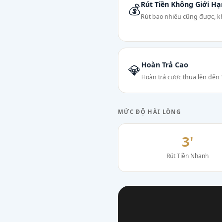
Rút Tiền Không Giới Hạ
💰
Rút bao nhiêu cũng được, kh
Hoàn Trả Cao
💎
Hoàn trả cược thua lên đến 
MỨC ĐỘ HÀI LÒNG
3'
Rút Tiền Nhanh