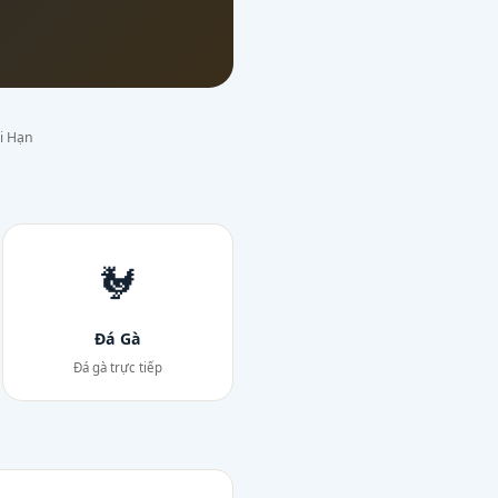
i Hạn
🐓
Đá Gà
Đá gà trực tiếp