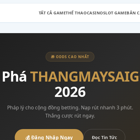
TẤT CẢ GAME
THỂ THAO
CASINO
SLOT GAME
BẮN C
🎁 ODDS CAO NHẤT
 Phá
THANGMAYSAI
2026
Pháp lý cho cộng đồng betting. Nạp rút nhanh 3 phút.
Thắng cược rút ngay.
💰 Đăng Nhập Ngay
Đọc Tin Tức