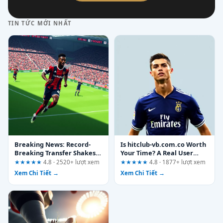
TIN TỨC MỚI NHẤT
Breaking News: Record-
Is hitclub-vb.com.co Worth
Breaking Transfer Shakes
Your Time? A Real User
European Football – A
Journey Review
★★★★★
4.8 · 2520+ lượt xem
★★★★★
4.8 · 1877+ lượt xem
Reality Check
Xem Chi Tiết →
Xem Chi Tiết →