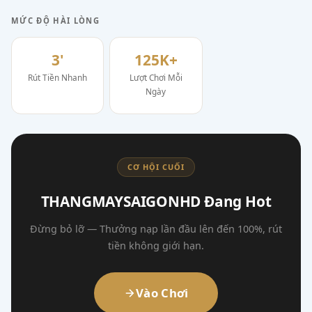
MỨC ĐỘ HÀI LÒNG
3'
125K+
Rút Tiền Nhanh
Lượt Chơi Mỗi
Ngày
CƠ HỘI CUỐI
THANGMAYSAIGONHD Đang Hot
Đừng bỏ lỡ — Thưởng nạp lần đầu lên đến 100%, rút
tiền không giới hạn.
Vào Chơi