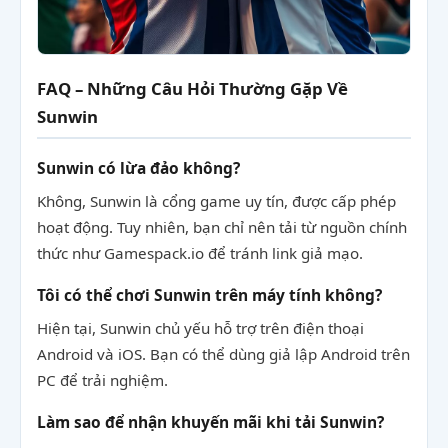
FAQ – Những Câu Hỏi Thường Gặp Về
Sunwin
Sunwin có lừa đảo không?
Không, Sunwin là cổng game uy tín, được cấp phép
hoạt động. Tuy nhiên, bạn chỉ nên tải từ nguồn chính
thức như Gamespack.io để tránh link giả mạo.
Tôi có thể chơi Sunwin trên máy tính không?
Hiện tại, Sunwin chủ yếu hỗ trợ trên điện thoại
Android và iOS. Bạn có thể dùng giả lập Android trên
PC để trải nghiệm.
Làm sao để nhận khuyến mãi khi tải Sunwin?