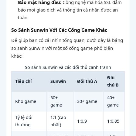
Bảo mật hàng đầu:
Công nghệ mã hóa SSL đảm
bảo mọi giao dịch và thông tin cá nhân được an
toàn.
So Sánh Sunwin Với Các Cổng Game Khác
Để giúp bạn có cái nhìn tổng quan, dưới đây là bảng
so sánh Sunwin với một số cổng game phổ biến
khác:
So sánh Sunwin và các đối thủ cạnh tranh
Đối
Tiêu chí
Sunwin
Đối thủ A
thủ B
50+
40+
Kho game
30+ game
game
game
Tỷ lệ đổi
1:1 (cao
1:0.9
1:0.85
thưởng
nhất)