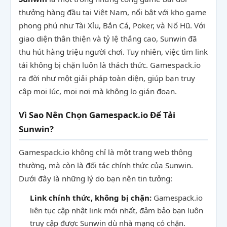
thưởng hàng đầu tại Việt Nam, nổi bật với kho game
phong phú như Tài Xỉu, Bắn Cá, Poker, và Nổ Hũ. Với
giao diện thân thiện và tỷ lệ thắng cao, Sunwin đã
thu hút hàng triệu người chơi. Tuy nhiên, việc tìm link
tải không bị chặn luôn là thách thức. Gamespack.io
ra đời như một giải pháp toàn diện, giúp bạn truy
cập mọi lúc, mọi nơi mà không lo gián đoạn.
Vì Sao Nên Chọn Gamespack.io Để Tải
Sunwin?
Gamespack.io không chỉ là một trang web thông
thường, mà còn là đối tác chính thức của Sunwin.
Dưới đây là những lý do bạn nên tin tưởng:
Link chính thức, không bị chặn:
Gamespack.io
liên tục cập nhật link mới nhất, đảm bảo bạn luôn
truy cập được Sunwin dù nhà mạng có chặn.