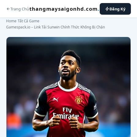
thangmaysaigonhd.com
.
Trang Chủ
Đăng Ký
Home
›
Tất Cả Game
›
Gamespack.io – Link Tải Sunwin Chính Thức Không Bị Chặn