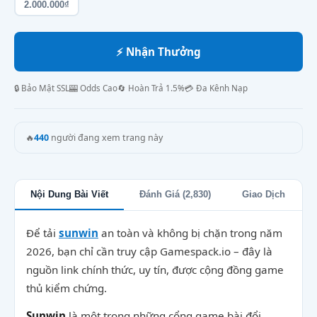
2.000.000₫
⚡ Nhận Thưởng
🔒 Bảo Mật SSL
🎰 Odds Cao
🔄 Hoàn Trả 1.5%
💳 Đa Kênh Nạp
🔥
440
người đang xem trang này
Nội Dung Bài Viết
Đánh Giá (2,830)
Giao Dịch
Để tải
sunwin
an toàn và không bị chặn trong năm
2026, bạn chỉ cần truy cập Gamespack.io – đây là
nguồn link chính thức, uy tín, được cộng đồng game
thủ kiểm chứng.
Sunwin
là một trong những cổng game bài đổi