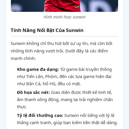
Hình minh hoạ: sunwin
Tính Năng Nổi Bật Của Sunwin
Sunwin không chỉ thu hút bởi sự uy tín, mà còn bởi
những tính năng vượt trội. Dưới đây là các điểm
mạnh chính:
Kho game đa dạng:
Từ game bài truyền thống
như Tiến Lên, Phỏm, đến các tựa game hiện đại
như Bắn Cá, Nổ Hũ, đều có mặt.
Đồ họa sắc nét:
Giao diện được thiết kế tinh tế,
âm thanh sống động, mang lại trải nghiệm chân
thực.
Tỷ lệ đổi thưởng cao:
Sunwin nổi tiếng với tỷ lệ
thắng cạnh tranh, giúp bạn kiếm tiền thật dễ dàng.