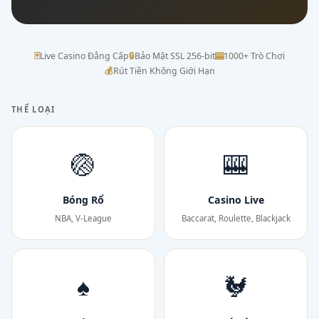
🃏
Live Casino Đẳng Cấp
🔒
Bảo Mật SSL 256-bit
🎰
1000+ Trò Chơi
💰
Rút Tiền Không Giới Hạn
THỂ LOẠI
🏐
🎰
Bóng Rổ
Casino Live
NBA, V-League
Baccarat, Roulette, Blackjack
♠
🐓