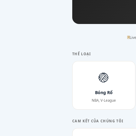
🃏
Liv
THỂ LOẠI
🏐
Bóng Rổ
NBA, V-League
CAM KẾT CỦA CHÚNG TÔI