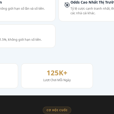
n
Odds Cao Nhất Thị Trư
🎯
ông giới hạn số lần và số tiền.
Tỷ lệ cược cạnh tranh nhất,
các nhà cái khác.
1.5%, không giới hạn số tiền.
125K+
Lượt Chơi Mỗi Ngày
CƠ HỘI CUỐI