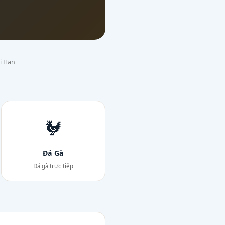
i Hạn
🐓
Đá Gà
Đá gà trực tiếp