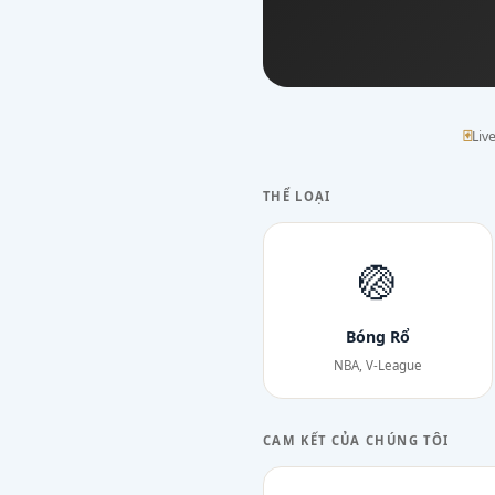
🃏
Liv
THỂ LOẠI
🏐
Bóng Rổ
NBA, V-League
CAM KẾT CỦA CHÚNG TÔI