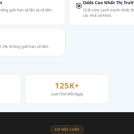
n
Odds Cao Nhất Thị Trư
🎯
ông giới hạn số lần và số tiền.
Tỷ lệ cược cạnh tranh nhất,
các nhà cái khác.
1.5%, không giới hạn số tiền.
125K+
Lượt Chơi Mỗi Ngày
CƠ HỘI CUỐI