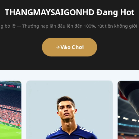
THANGMAYSAIGONHD Đang Hot
g bỏ lỡ — Thưởng nạp lần đầu lên đến 100%, rút tiền không giới 
Vào Chơi