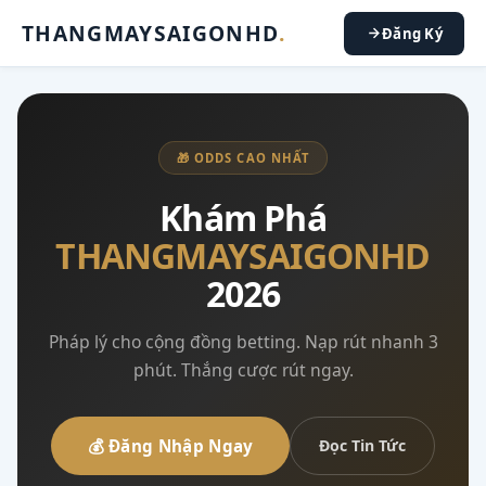
THANGMAYSAIGONHD
.
Đăng Ký
🎁 ODDS CAO NHẤT
Khám Phá
THANGMAYSAIGONHD
2026
Pháp lý cho cộng đồng betting. Nạp rút nhanh 3
phút. Thắng cược rút ngay.
💰 Đăng Nhập Ngay
Đọc Tin Tức