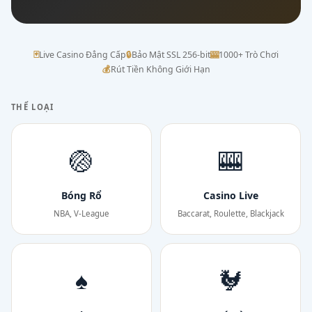
🃏
Live Casino Đẳng Cấp
🔒
Bảo Mật SSL 256-bit
🎰
1000+ Trò Chơi
💰
Rút Tiền Không Giới Hạn
THỂ LOẠI
🏐
🎰
Bóng Rổ
Casino Live
NBA, V-League
Baccarat, Roulette, Blackjack
♠
🐓