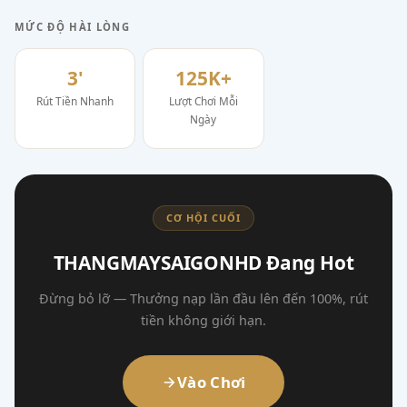
MỨC ĐỘ HÀI LÒNG
3'
125K+
Rút Tiền Nhanh
Lượt Chơi Mỗi
Ngày
CƠ HỘI CUỐI
THANGMAYSAIGONHD Đang Hot
Đừng bỏ lỡ — Thưởng nạp lần đầu lên đến 100%, rút
tiền không giới hạn.
Vào Chơi