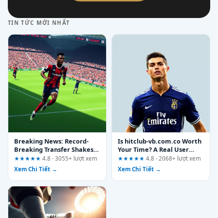
TIN TỨC MỚI NHẤT
Breaking News: Record-
Is hitclub-vb.com.co Worth
Breaking Transfer Shakes
Your Time? A Real User
European Football – A
Journey Review
★★★★★
4.8 · 3055+ lượt xem
★★★★★
4.8 · 2068+ lượt xem
Reality Check
Xem Chi Tiết →
Xem Chi Tiết →