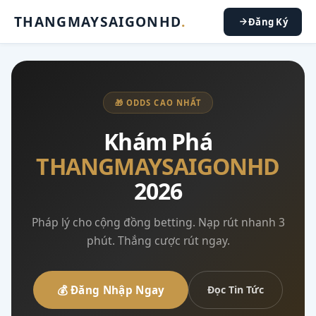
THANGMAYSAIGONHD
.
Đăng Ký
🎁 ODDS CAO NHẤT
Khám Phá
THANGMAYSAIGONHD
2026
Pháp lý cho cộng đồng betting. Nạp rút nhanh 3
phút. Thắng cược rút ngay.
💰 Đăng Nhập Ngay
Đọc Tin Tức