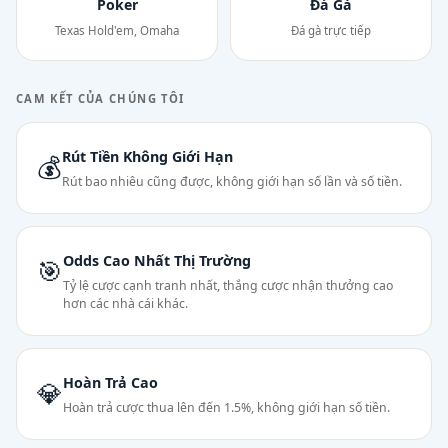
Poker
Đá Gà
Texas Hold'em, Omaha
Đá gà trực tiếp
CAM KẾT CỦA CHÚNG TÔI
Rút Tiền Không Giới Hạn
💰
Rút bao nhiêu cũng được, không giới hạn số lần và số tiền.
Odds Cao Nhất Thị Trường
🎯
Tỷ lệ cược cạnh tranh nhất, thắng cược nhận thưởng cao
hơn các nhà cái khác.
Hoàn Trả Cao
💎
Hoàn trả cược thua lên đến 1.5%, không giới hạn số tiền.