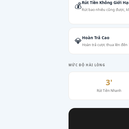
Rút Tiền Không Giới Hạ
💰
Rút bao nhiêu cũng được, kh
Hoàn Trả Cao
💎
Hoàn trả cược thua lên đến 
MỨC ĐỘ HÀI LÒNG
3'
Rút Tiền Nhanh