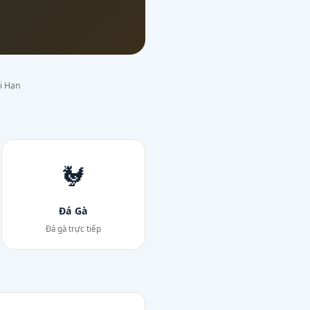
i Hạn
🐓
Đá Gà
Đá gà trực tiếp