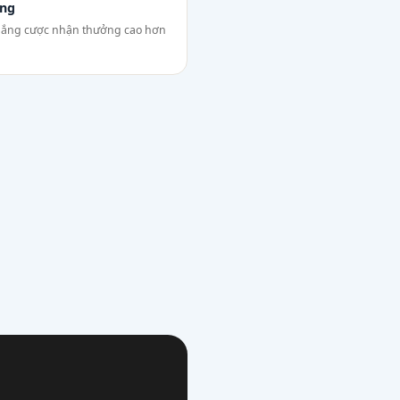
ờng
 thắng cược nhận thưởng cao hơn