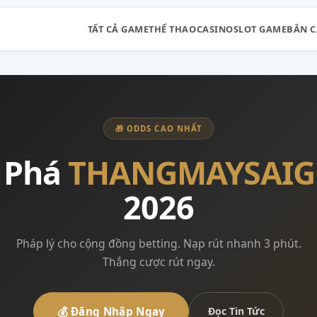
TẤT CẢ GAME
THỂ THAO
CASINO
SLOT GAME
BẮN C
🎁 ODDS CAO NHẤT
 Phá
THANGMAYSAI
2026
Pháp lý cho cộng đồng betting. Nạp rút nhanh 3 phút.
Thắng cược rút ngay.
💰 Đăng Nhập Ngay
Đọc Tin Tức