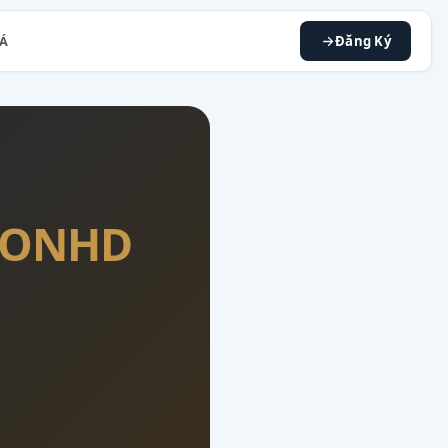
Á
Đăng Ký
GONHD