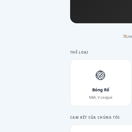
🃏
Liv
THỂ LOẠI
🏐
Bóng Rổ
NBA, V-League
CAM KẾT CỦA CHÚNG TÔI