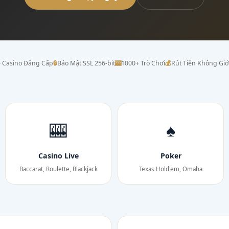
e Casino Đẳng Cấp
🔒
Bảo Mật SSL 256-bit
🎰
1000+ Trò Chơi
💰
Rút Tiền Không Giớ
🎰
♠
Casino Live
Poker
Baccarat, Roulette, Blackjack
Texas Hold'em, Omaha