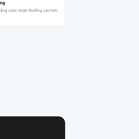
ờng
 thắng cược nhận thưởng cao hơn