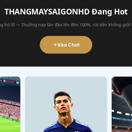
THANGMAYSAIGONHD Đang Hot
g bỏ lỡ — Thưởng nạp lần đầu lên đến 100%, rút tiền không giới 
Vào Chơi