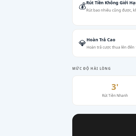
Rút Tiền Không Giới Hạ
💰
Rút bao nhiêu cũng được, kh
Hoàn Trả Cao
💎
Hoàn trả cược thua lên đến 
MỨC ĐỘ HÀI LÒNG
3'
Rút Tiền Nhanh