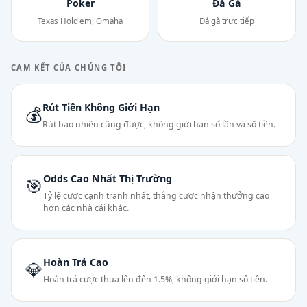
Poker
Đá Gà
Texas Hold'em, Omaha
Đá gà trực tiếp
CAM KẾT CỦA CHÚNG TÔI
Rút Tiền Không Giới Hạn
💰
Rút bao nhiêu cũng được, không giới hạn số lần và số tiền.
Odds Cao Nhất Thị Trường
🎯
Tỷ lệ cược cạnh tranh nhất, thắng cược nhận thưởng cao
hơn các nhà cái khác.
Hoàn Trả Cao
💎
Hoàn trả cược thua lên đến 1.5%, không giới hạn số tiền.