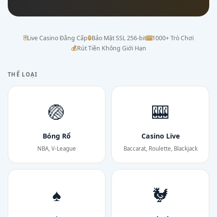
🃏
Live Casino Đẳng Cấp
🔒
Bảo Mật SSL 256-bit
🎰
1000+ Trò Chơi
💰
Rút Tiền Không Giới Hạn
THỂ LOẠI
🏐
🎰
Bóng Rổ
Casino Live
NBA, V-League
Baccarat, Roulette, Blackjack
♠
🐓