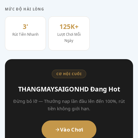
MỨC ĐỘ HÀI LÒNG
3'
125K+
Rút Tiền Nhanh
Lượt Chơi Mỗi
Ngày
CƠ HỘI CUỐI
THANGMAYSAIGONHD Đang Hot
Đừng bỏ lỡ — Thưởng nạp lần đầu lên đến 100%, rút
tiền không giới hạn.
Vào Chơi