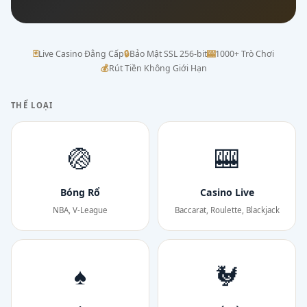
🃏
Live Casino Đẳng Cấp
🔒
Bảo Mật SSL 256-bit
🎰
1000+ Trò Chơi
💰
Rút Tiền Không Giới Hạn
THỂ LOẠI
🏐
🎰
Bóng Rổ
Casino Live
NBA, V-League
Baccarat, Roulette, Blackjack
♠
🐓